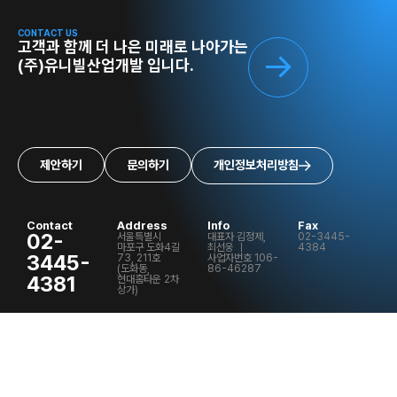
CONTACT US
고객과 함께 더 나은 미래로 나아가는
(주)유니빌산업개발 입니다.
제안하기
문의하기
개인정보처리방침
Contact
Address
Info
Fax
02-
서울특별시
대표자 김정제,
02-3445-
마포구 도화4길
최선웅 ㅣ
4384
3445-
73, 211호
사업자번호 106-
(도화동,
86-46287
4381
현대홈타운 2차
상가)