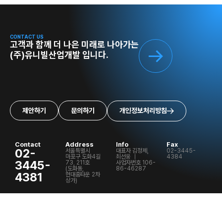
CONTACT US
고객과 함께 더 나은 미래로 나아가는
(주)유니빌산업개발 입니다.
제안하기
문의하기
개인정보처리방침
Contact
Address
Info
Fax
02-
서울특별시
대표자 김정제,
02-3445-
마포구 도화4길
최선웅 ㅣ
4384
3445-
73, 211호
사업자번호 106-
(도화동,
86-46287
4381
현대홈타운 2차
상가)