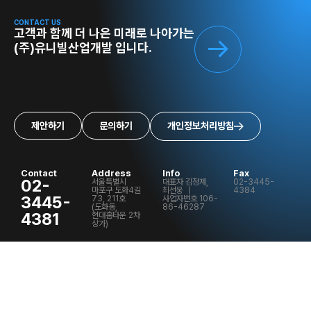
CONTACT US
고객과 함께 더 나은 미래로 나아가는
(주)유니빌산업개발 입니다.
제안하기
문의하기
개인정보처리방침
Contact
Address
Info
Fax
02-
서울특별시
대표자 김정제,
02-3445-
마포구 도화4길
최선웅 ㅣ
4384
3445-
73, 211호
사업자번호 106-
(도화동,
86-46287
4381
현대홈타운 2차
상가)