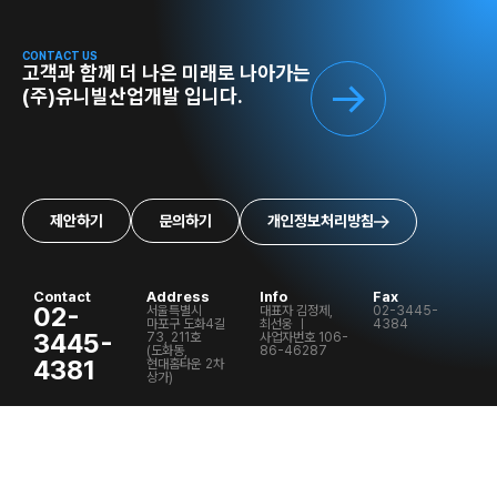
CONTACT US
고객과 함께 더 나은 미래로 나아가는
(주)유니빌산업개발 입니다.
제안하기
문의하기
개인정보처리방침
Contact
Address
Info
Fax
02-
서울특별시
대표자 김정제,
02-3445-
마포구 도화4길
최선웅 ㅣ
4384
3445-
73, 211호
사업자번호 106-
(도화동,
86-46287
4381
현대홈타운 2차
상가)