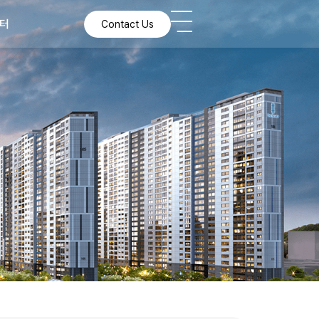
터
터
Contact Us
Contact Us