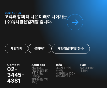
CONTACT US
고객과 함께 더 나은 미래로 나아가는
(주)유니빌산업개발 입니다.
제안하기
문의하기
개인정보처리방침
Contact
Address
Info
Fax
02-
서울특별시
대표자 김정제,
02-3445-
마포구 도화4길
최선웅 ㅣ
4384
3445-
73, 211호
사업자번호 106-
(도화동,
86-46287
4381
현대홈타운 2차
상가)