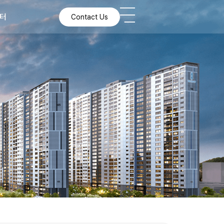
터
터
Contact Us
Contact Us