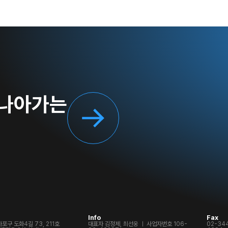
 나아가는
Info
Fax
포구 도화4길 73, 211호
대표자 김정제, 최선웅 ㅣ 사업자번호 106-
02-34