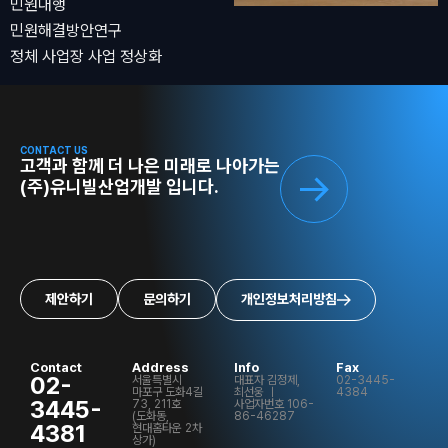
민원대행
민원해결방안연구
정체 사업장 사업 정상화
CONTACT US
고객과 함께 더 나은 미래로 나아가는
(주)유니빌산업개발 입니다.
제안하기
문의하기
개인정보처리방침
Contact
Address
Info
Fax
02-
서울특별시
대표자 김정제,
02-3445-
마포구 도화4길
최선웅 ㅣ
4384
3445-
73, 211호
사업자번호 106-
(도화동,
86-46287
4381
현대홈타운 2차
상가)