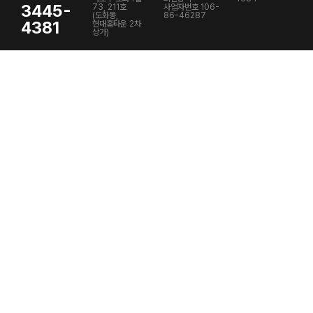
3445-
73, 211호
사업자번호 106-
(도화동,
86-46287
4381
현대홈타운 2차
상가)