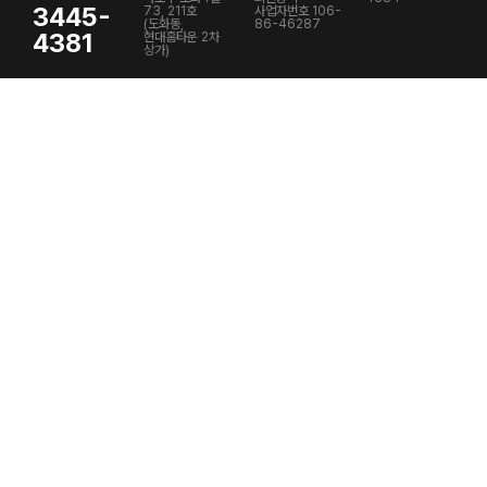
3445-
73, 211호
사업자번호 106-
(도화동,
86-46287
4381
현대홈타운 2차
상가)