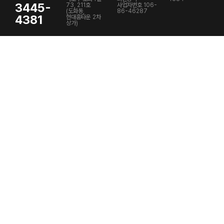
3445-
73, 211호
사업자번호 106-
(도화동,
86-46287
4381
현대홈타운 2차
상가)