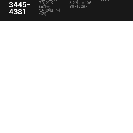
3445-
73, 211호
사업자번호 106-
(도화동,
86-46287
4381
현대홈타운 2차
상가)