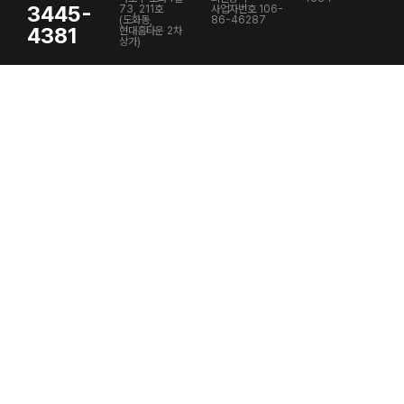
3445-
73, 211호
사업자번호 106-
(도화동,
86-46287
4381
현대홈타운 2차
상가)