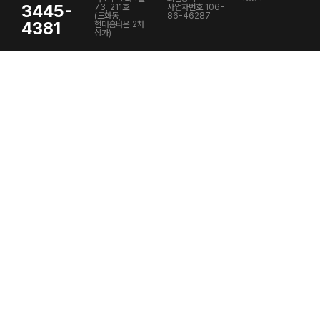
3445-
73, 211호
사업자번호 106-
(도화동,
86-46287
4381
현대홈타운 2차
상가)