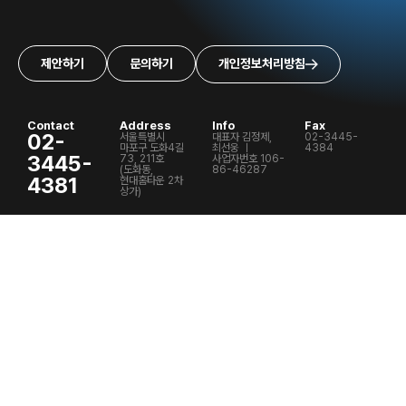
제안하기
문의하기
개인정보처리방침
Contact
Address
Info
Fax
02-
서울특별시
대표자 김정제,
02-3445-
마포구 도화4길
최선웅 ㅣ
4384
3445-
73, 211호
사업자번호 106-
(도화동,
86-46287
4381
현대홈타운 2차
상가)