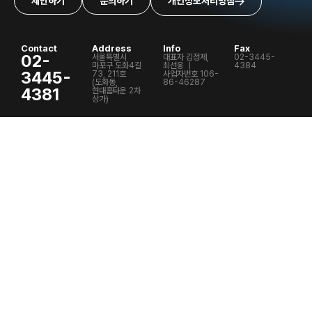
제안하기
문의하기
개인정보처리방침
Contact
Address
Info
Fax
02-
서울특별시
대표자 김정제,
02-3445-
마포구 도화4길
최선웅 ㅣ
4384
3445-
73, 211호
사업자번호 106-
(도화동,
86-46287
4381
현대홈타운 2차
상가)