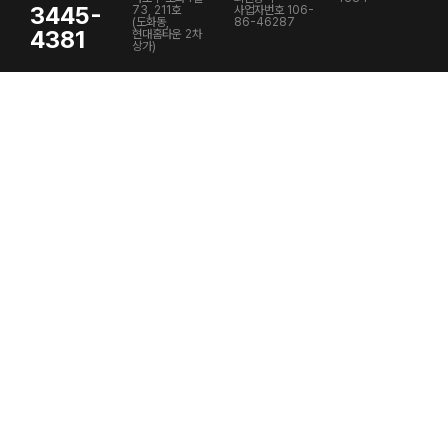
3445-
73, 211호
사업자번호 106-
(도화동,
86-46287
4381
현대홈타운 2차
상가)