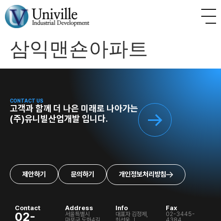
삼익맨숀아파트
CONTACT US
고객과 함께 더 나은 미래로 나아가는
(주)유니빌산업개발 입니다.
제안하기
문의하기
개인정보처리방침
Contact
Address
Info
Fax
02-
서울특별시
대표자 김정제,
02-3445-
마포구 도화4길
최선웅 ㅣ
4384